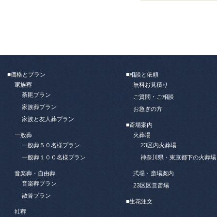
■価格とプラン
■相談と依頼
家族葬
無料お見積り
荼毘プラン
ご質問・ご相談
家族葬プラン
お急ぎの方
家族と友人葬プラン
■斎場案内
一般葬
火葬場
一般葬５０名様プラン
23区内火葬場
一般葬１００名様プラン
神奈川県・東京都下の火葬場
音楽葬・自由葬
式場・斎場案内
音楽葬プラン
23区区営斎場
散骨プラン
■
生花注文
社葬