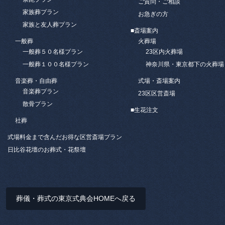
ご質問・ご相談
家族葬プラン
お急ぎの方
家族と友人葬プラン
■斎場案内
一般葬
火葬場
一般葬５０名様プラン
23区内火葬場
一般葬１００名様プラン
神奈川県・東京都下の火葬場
音楽葬・自由葬
式場・斎場案内
音楽葬プラン
23区区営斎場
散骨プラン
■
生花注文
社葬
式場料金まで含んだお得な区営斎場プラン
日比谷花壇のお葬式・花祭壇
葬儀・葬式の東京式典会HOMEへ戻る